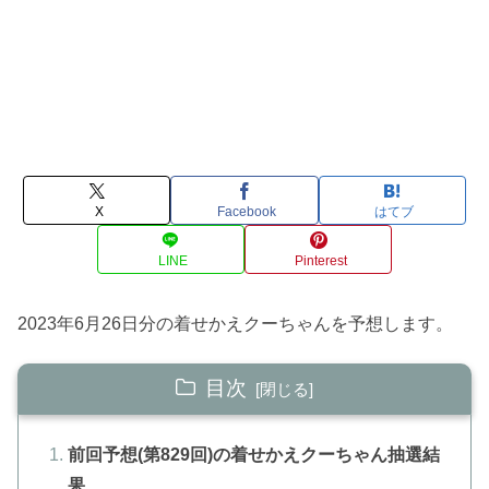
X
Facebook
はてブ
LINE
Pinterest
2023年6月26日分の着せかえクーちゃんを予想します。
目次
前回予想(第829回)の着せかえクーちゃん抽選結
果