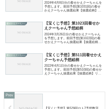
2024年4月8日分の着せかえクーちゃんを
予想します。前回予想(第1031回)の着せ
かえクーちゃん抽選結果【抽選絵柄】ミ
カン→リンゴ→モモ→モモ前回予想(第
1031回)の予想結果第1031回の予想絵柄は
以下のとおりでした。ブドウ→ミカン→
【宝くじ予想】第1023回着せか
着せかえクーちゃん
メ...
えクーちゃん予想絵柄
2024年3月26日分の着せかえクーちゃん
を予想します。前回予想(第1022回)の着
せかえクーちゃん抽選結果【抽選絵柄】
リンゴ→ブドウ→ブドウ→モモ前回予想
(第1022回)の予想結果第1022回の予想絵
柄は以下のとおりでした。ミカン→ミカ
【宝くじ予想】第511回着せかえ
着せかえクーちゃん
ン...
クーちゃん予想絵柄
2022年4月1日分の着せかえクーちゃんを
予想します。前回予想(第510回)の着せか
えクーちゃん抽選結果【抽選絵柄】リン
ゴ→モモ→メロン→ミカン前回予想(第
510回)の予想結果第510回の予想絵柄は以
下のとおりでした。ミカン→モモ→モモ
→ブ...
【宝くじ予想】第529回ロト7予想数字