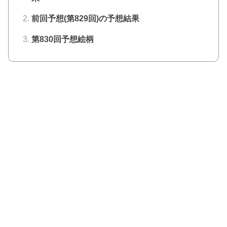
前回予想(第829回)の予想結果
第830回予想絵柄