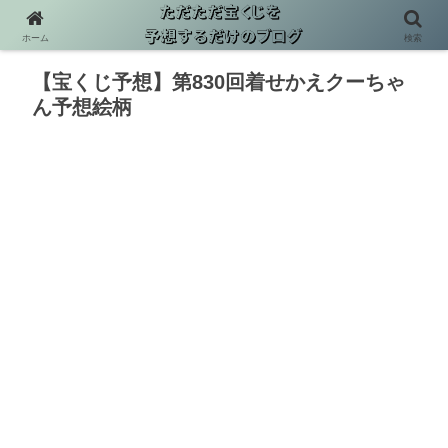
ホーム
検索
【宝くじ予想】第830回着せかえクーちゃ
ん予想絵柄