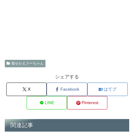
着せかえクーちゃん
シェアする
X
Facebook
はてブ
LINE
Pinterest
関連記事