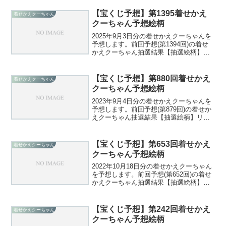
【宝くじ予想】第1395着せかえ
着せかえクーちゃん
クーちゃん予想絵柄
2025年9月3日分の着せかえクーちゃんを
予想します。前回予想(第1394回)の着せ
かえクーちゃん抽選結果【抽選絵柄】ブ
ドウ→ブドウ→モモ→ブドウ前回予想(第
1394回)の予想結果第1394回の予想絵柄は
以下のとおりでした。モモ→ミカン→
【宝くじ予想】第880回着せかえ
着せかえクーちゃん
リ...
クーちゃん予想絵柄
2023年9月4日分の着せかえクーちゃんを
予想します。前回予想(第879回)の着せか
えクーちゃん抽選結果【抽選絵柄】リン
ゴ→ブドウ→モモ→メロン前回予想(第
879回)の予想結果第879回の予想絵柄は以
下のとおりでした。ミカン→ブドウ→モ
【宝くじ予想】第653回着せかえ
着せかえクーちゃん
モ→...
クーちゃん予想絵柄
2022年10月18日分の着せかえクーちゃん
を予想します。前回予想(第652回)の着せ
かえクーちゃん抽選結果【抽選絵柄】ブ
ドウ→ブドウ→リンゴ→ミカン前回予想
(第652回)の予想結果第652回の予想絵柄
は以下のとおりでした。ブドウ→ブドウ
【宝くじ予想】第242回着せかえ
着せかえクーちゃん
→...
クーちゃん予想絵柄