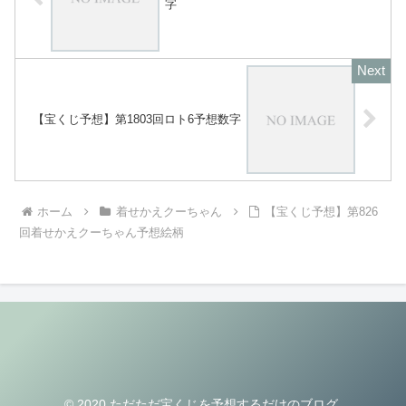
字
【宝くじ予想】第1803回ロト6予想数字
ホーム
着せかえクーちゃん
【宝くじ予想】第826
回着せかえクーちゃん予想絵柄
© 2020 ただただ宝くじを予想するだけのブログ.