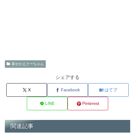
着せかえクーちゃん
シェアする
X
Facebook
はてブ
LINE
Pinterest
関連記事