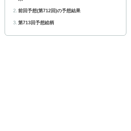
前回予想(第712回)の予想結果
第713回予想絵柄