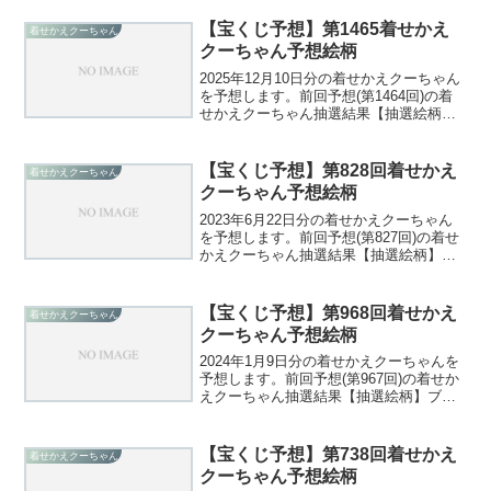
【宝くじ予想】第1465着せかえ
着せかえクーちゃん
クーちゃん予想絵柄
2025年12月10日分の着せかえクーちゃん
を予想します。前回予想(第1464回)の着
せかえクーちゃん抽選結果【抽選絵柄】
メロン→メロン→モモ→モモ前回予想(第
1464回)の予想結果第1464回の予想絵柄は
以下のとおりでした。リンゴ→リンゴ...
【宝くじ予想】第828回着せかえ
着せかえクーちゃん
クーちゃん予想絵柄
2023年6月22日分の着せかえクーちゃん
を予想します。前回予想(第827回)の着せ
かえクーちゃん抽選結果【抽選絵柄】リ
ンゴ→モモ→メロン→モモ前回予想(第
827回)の予想結果第827回の予想絵柄は以
下のとおりでした。ブドウ→リンゴ→モ
【宝くじ予想】第968回着せかえ
着せかえクーちゃん
モ→...
クーちゃん予想絵柄
2024年1月9日分の着せかえクーちゃんを
予想します。前回予想(第967回)の着せか
えクーちゃん抽選結果【抽選絵柄】ブド
ウ→ブドウ→ブドウ→ミカン前回予想(第
967回)の予想結果第967回の予想絵柄は以
下のとおりでした。ブドウ→ブドウ→メ
【宝くじ予想】第738回着せかえ
着せかえクーちゃん
ロ...
クーちゃん予想絵柄