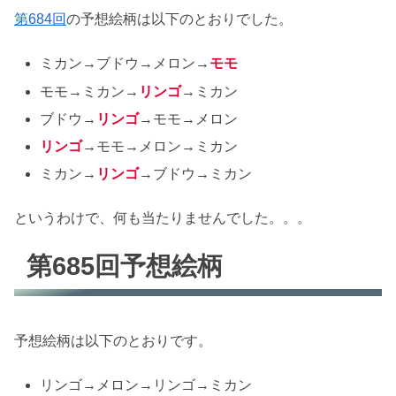
第684回
の予想絵柄は以下のとおりでした。
ミカン→ブドウ→メロン→
モモ
モモ→ミカン→
リンゴ
→ミカン
ブドウ→
リンゴ
→モモ→メロン
リンゴ
→モモ→メロン→ミカン
ミカン→
リンゴ
→ブドウ→ミカン
というわけで、何も当たりませんでした。。。
第685回予想絵柄
予想絵柄は以下のとおりです。
リンゴ→メロン→リンゴ→ミカン