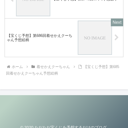
【宝くじ予想】第686回着せかえクーち
ゃん予想絵柄
ホーム
着せかえクーちゃん
【宝くじ予想】第685
回着せかえクーちゃん予想絵柄
© 2020 ただただ宝くじを予想するだけのブログ.