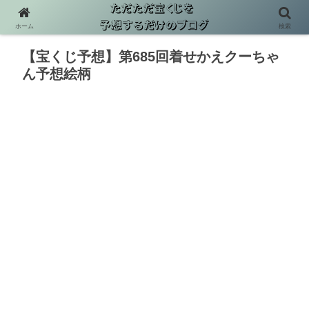
ホーム
検索
【宝くじ予想】第685回着せかえクーちゃ
ん予想絵柄