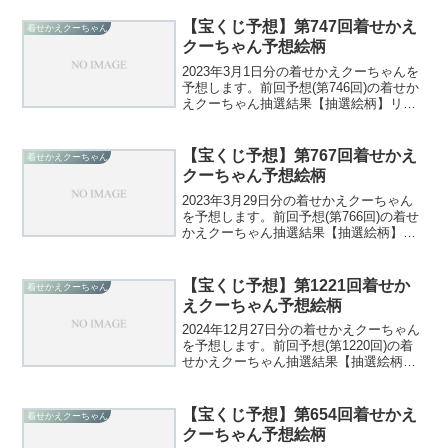
【宝くじ予想】第747回着せかえ
着せかえクーちゃん
クーちゃん予想絵柄
2023年3月1日分の着せかえクーちゃんを
予想します。前回予想(第746回)の着せか
えクーちゃん抽選結果【抽選絵柄】リン
ゴ→ブドウ→モモ→モモ前回予想(第746
回)の予想結果第746回の予想絵柄は以下
のとおりでした。ミカン→モモ→ミカン
【宝くじ予想】第767回着せかえ
着せかえクーちゃん
→メ...
クーちゃん予想絵柄
2023年3月29日分の着せかえクーちゃん
を予想します。前回予想(第766回)の着せ
かえクーちゃん抽選結果【抽選絵柄】ブ
ドウ→メロン→モモ→ミカン前回予想(第
766回)の予想結果第766回の予想絵柄は以
下のとおりでした。リンゴ→モモ→メロ
【宝くじ予想】第1221回着せか
着せかえクーちゃん
ン...
えクーちゃん予想絵柄
2024年12月27日分の着せかえクーちゃん
を予想します。前回予想(第1220回)の着
せかえクーちゃん抽選結果【抽選絵柄】
メロン→メロン→メロン→モモ前回予想
(第1220回)の予想結果第1220回の予想絵
柄は以下のとおりでした。ブドウ→ブ
【宝くじ予想】第654回着せかえ
着せかえクーちゃん
ド...
クーちゃん予想絵柄