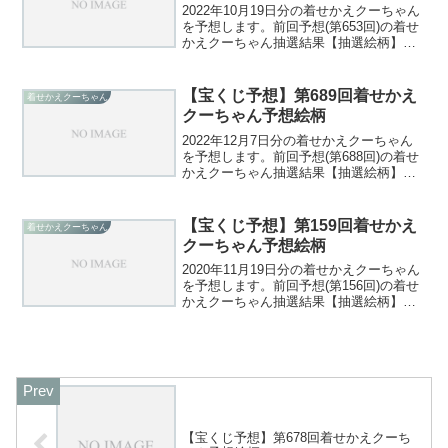
2022年10月19日分の着せかえクーちゃん
を予想します。前回予想(第653回)の着せ
かえクーちゃん抽選結果【抽選絵柄】モ
モ→メロン→ミカン→ブドウ前回予想(第
653回)の予想結果第653回の予想絵柄は以
下のとおりでした。メロン→メロン→
【宝くじ予想】第689回着せかえ
着せかえクーちゃん
ブ...
クーちゃん予想絵柄
2022年12月7日分の着せかえクーちゃん
を予想します。前回予想(第688回)の着せ
かえクーちゃん抽選結果【抽選絵柄】モ
モ→ブドウ→モモ→ミカン前回予想(第
688回)の予想結果第688回の予想絵柄は以
下のとおりでした。ミカン→モモ→ミカ
【宝くじ予想】第159回着せかえ
着せかえクーちゃん
ン→...
クーちゃん予想絵柄
2020年11月19日分の着せかえクーちゃん
を予想します。前回予想(第156回)の着せ
かえクーちゃん抽選結果【抽選絵柄】モ
モ→ミカン→モモ→ブドウ前回予想(第
156回)の予想結果第156回の予想絵柄は以
下のとおりでした。リンゴ→ミカン→メ
ロ...
【宝くじ予想】第678回着せかえクーち