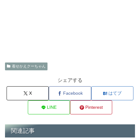
着せかえクーちゃん
シェアする
X
Facebook
はてブ
LINE
Pinterest
関連記事