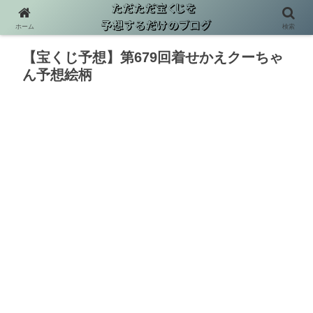
ホーム
検索
【宝くじ予想】第679回着せかえクーちゃ
ん予想絵柄