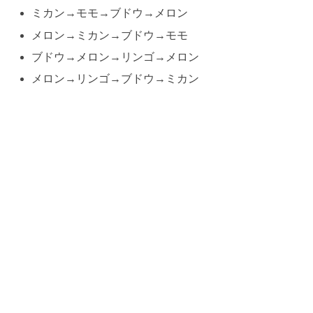
ミカン→モモ→ブドウ→メロン
メロン→ミカン→ブドウ→モモ
ブドウ→メロン→リンゴ→メロン
メロン→リンゴ→ブドウ→ミカン