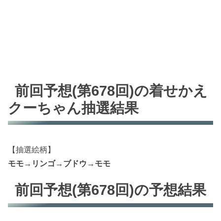
前回予想(第678回)の着せかえ
クーちゃん抽選結果
【抽選絵柄】
モモ→リンゴ→ブドウ→モモ
前回予想(第678回)の予想結果