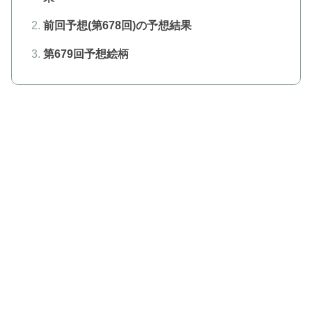
前回予想(第678回)の予想結果
第679回予想絵柄