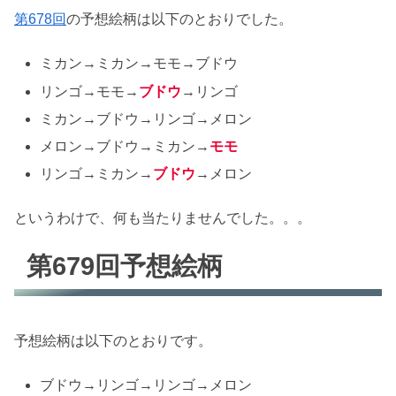
第678回
の予想絵柄は以下のとおりでした。
ミカン→ミカン→モモ→ブドウ
リンゴ→モモ→
ブドウ
→リンゴ
ミカン→ブドウ→リンゴ→メロン
メロン→ブドウ→ミカン→
モモ
リンゴ→ミカン→
ブドウ
→メロン
というわけで、何も当たりませんでした。。。
第679回予想絵柄
予想絵柄は以下のとおりです。
ブドウ→リンゴ→リンゴ→メロン