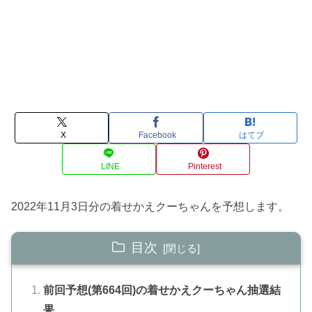
X
Facebook
はてブ
LINE
Pinterest
2022年11月3日分の着せかえクーちゃんを予想します。
目次
前回予想(第664回)の着せかえクーちゃん抽選結
果