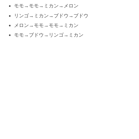
モモ→モモ→ミカン→メロン
リンゴ→ミカン→ブドウ→ブドウ
メロン→モモ→モモ→ミカン
モモ→ブドウ→リンゴ→ミカン