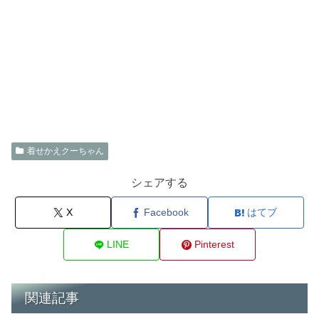
着せかえクーちゃん
シェアする
X
Facebook
はてブ
LINE
Pinterest
関連記事