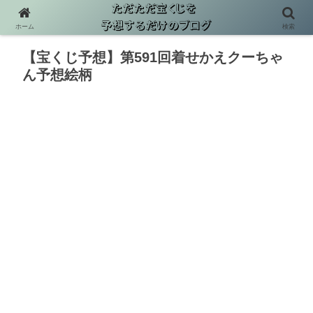
ホーム
検索
【宝くじ予想】第591回着せかえクーちゃ
ん予想絵柄