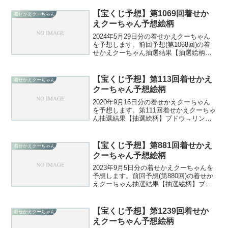
【宝くじ予想】第1069回着せか
着せかえクーちゃん
えクーちゃん予想絵柄
2024年5月29日分の着せかえクーちゃん
を予想します。前回予想(第1068回)の着
せかえクーちゃん抽選結果【抽選絵柄】
モモ→リンゴ→モモ→ミカン前回予想(第
1068回)の予想結果第1068回の予想絵柄は
以下のとおりでした。メロン→ミカン
【宝くじ予想】第113回着せかえ
着せかえクーちゃん
→...
クーちゃん予想絵柄
2020年9月16日分の着せかえクーちゃん
を予想します。第111回着せかえクーちゃ
ん抽選結果【抽選絵柄】ブドウ→リンゴ
→ミカン→ミカン前回の予想結果前回の
予想絵柄は以下のとおりでした。リンゴ
→メロン→ミカン→ミカンブドウ→リン
【宝くじ予想】第881回着せかえ
着せかえクーちゃん
ゴ→ブドウ→メ...
クーちゃん予想絵柄
2023年9月5日分の着せかえクーちゃんを
予想します。前回予想(第880回)の着せか
えクーちゃん抽選結果【抽選絵柄】ブド
ウ→ブドウ→リンゴ→メロン前回予想(第
880回)の予想結果第880回の予想絵柄は以
下のとおりでした。ミカン→メロン→モ
【宝くじ予想】第1239回着せか
着せかえクーちゃん
モ...
えクーちゃん予想絵柄