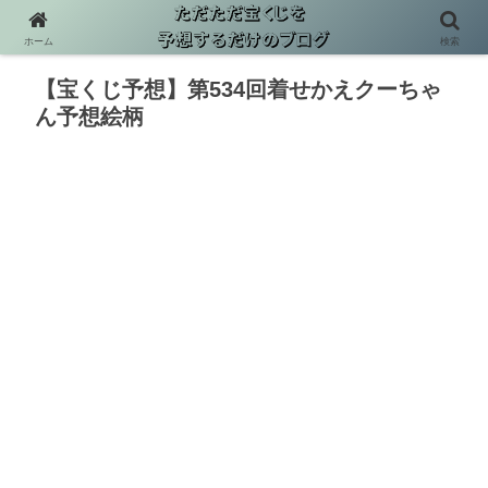
ホーム
検索
【宝くじ予想】第534回着せかえクーちゃ
ん予想絵柄