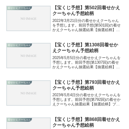
【宝くじ予想】第502回着せかえ
着せかえクーちゃん
クーちゃん予想絵柄
2022年3月21日分の着せかえクーちゃん
を予想します。前回予想(第501回)の着せ
かえクーちゃん抽選結果【抽選絵柄】モ
モ→メロン→ブドウ→メロン前回予想(第
501回)の予想結果第501回の予想絵柄は以
下のとおりでした。モモ→ブドウ→メロ
【宝くじ予想】第1308回着せか
着せかえクーちゃん
ン...
えクーちゃん予想絵柄
2025年5月5日分の着せかえクーちゃんを
予想します。前回予想(第1307回)の着せ
かえクーちゃん抽選結果【抽選絵柄】モ
モ→ミカン→ミカン→モモ前回予想(第
1307回)の予想結果第1307回の予想絵柄は
以下のとおりでした。リンゴ→モモ→ミ
【宝くじ予想】第793回着せかえ
着せかえクーちゃん
カ...
クーちゃん予想絵柄
2023年5月4日分の着せかえクーちゃんを
予想します。前回予想(第792回)の着せか
えクーちゃん抽選結果【抽選絵柄】ブド
ウ→ブドウ→ブドウ→ブドウ前回予想(第
792回)の予想結果第792回の予想絵柄は以
下のとおりでした。ブドウ→ブドウ→モ
【宝くじ予想】第868回着せかえ
着せかえクーちゃん
モ...
クーちゃん予想絵柄