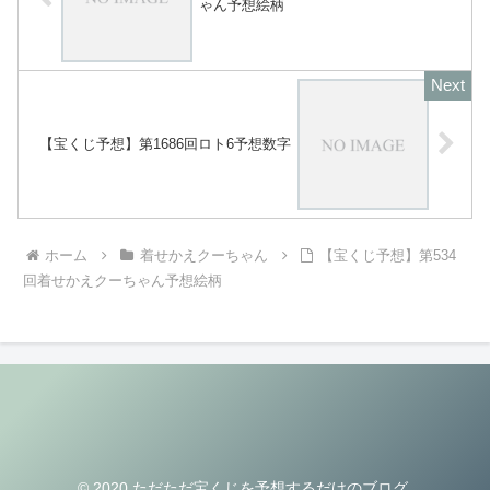
ゃん予想絵柄
【宝くじ予想】第1686回ロト6予想数字
ホーム
着せかえクーちゃん
【宝くじ予想】第534
回着せかえクーちゃん予想絵柄
© 2020 ただただ宝くじを予想するだけのブログ.