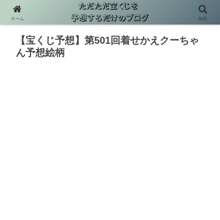
ホーム
検索
【宝くじ予想】第501回着せかえクーちゃ
ん予想絵柄