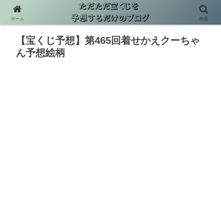
ホーム
検索
【宝くじ予想】第465回着せかえクーちゃ
ん予想絵柄