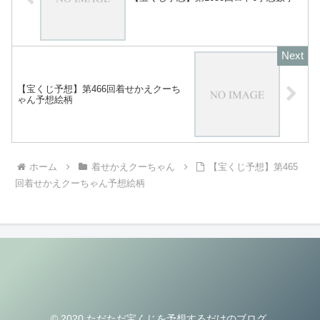
【宝くじ予想】第466回着せかえクーち
ゃん予想絵柄
ホーム
着せかえクーちゃん
【宝くじ予想】第465
回着せかえクーちゃん予想絵柄
© 2020 ただただ宝くじを予想するだけのブログ.