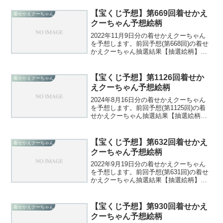
【宝くじ予想】第669回着せかえ
着せかえクーちゃん
クーちゃん予想絵柄
2022年11月9日分の着せかえクーちゃん
を予想します。前回予想(第668回)の着せ
かえクーちゃん抽選結果【抽選絵柄】ミ
カン→ブドウ→リンゴ→リンゴ前回予想
(第668回)の予想結果第668回の予想絵柄
は以下のとおりでした。ミカン→メロン
【宝くじ予想】第1126回着せか
着せかえクーちゃん
→ブ...
えクーちゃん予想絵柄
2024年8月16日分の着せかえクーちゃん
を予想します。前回予想(第1125回)の着
せかえクーちゃん抽選結果【抽選絵柄】
モモ→ブドウ→ミカン→リンゴ前回予想
(第1125回)の予想結果第1125回の予想絵
柄は以下のとおりでした。ブドウ→モモ
【宝くじ予想】第632回着せかえ
着せかえクーちゃん
→...
クーちゃん予想絵柄
2022年9月19日分の着せかえクーちゃん
を予想します。前回予想(第631回)の着せ
かえクーちゃん抽選結果【抽選絵柄】リ
ンゴ→メロン→モモ→メロン前回予想(第
631回)の予想結果第631回の予想絵柄は以
下のとおりでした。モモ→リンゴ→ミカ
【宝くじ予想】第930回着せかえ
着せかえクーちゃん
ン...
クーちゃん予想絵柄