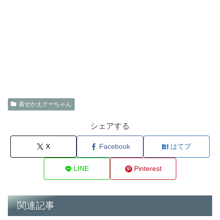
着せかえクーちゃん
シェアする
X
Facebook
はてブ
LINE
Pinterest
関連記事