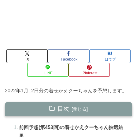
X
Facebook
はてブ
LINE
Pinterest
2022年1月12日分の着せかえクーちゃんを予想します。
目次
前回予想(第453回)の着せかえクーちゃん抽選結
果