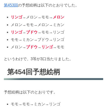
第453回
の予想絵柄は以下のとおりでした。
リンゴ
→メロン→モモ→
メロン
メロン→モモ→メロン→ミカン
リンゴ
→
ブドウ
→モモ→リンゴ
モモ→ミカン→ブドウ→リンゴ
メロン→
ブドウ
→
リンゴ
→モモ
というわけで、3等が3口当たりました。
第454回予想絵柄
予想絵柄は以下のとおりです。
モモ→モモ→ミカン→リンゴ