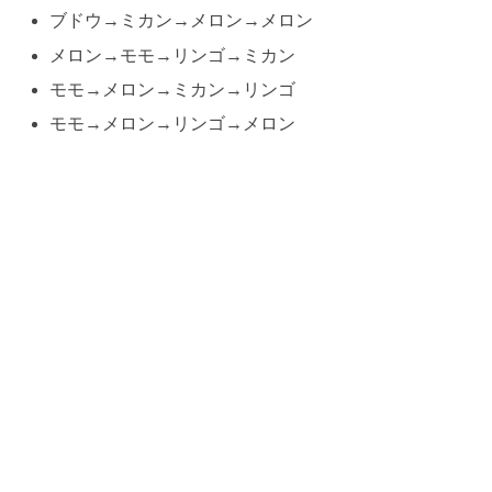
ブドウ→ミカン→メロン→メロン
メロン→モモ→リンゴ→ミカン
モモ→メロン→ミカン→リンゴ
モモ→メロン→リンゴ→メロン