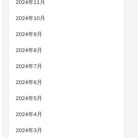
2024年11月
2024年10月
2024年9月
2024年8月
2024年7月
2024年6月
2024年5月
2024年4月
2024年3月