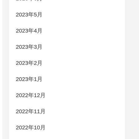
2023年5月
2023年4月
2023年3月
2023年2月
2023年1月
2022年12月
2022年11月
2022年10月