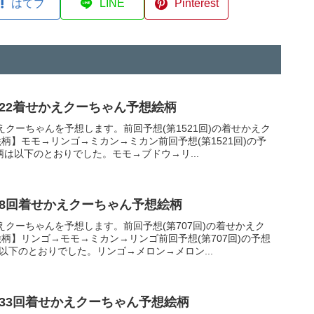
はてブ
LINE
Pinterest
522着せかえクーちゃん予想絵柄
かえクーちゃんを予想します。前回予想(第1521回)の着せかえク
柄】モモ→リンゴ→ミカン→ミカン前回予想(第1521回)の予
柄は以下のとおりでした。モモ→ブドウ→リ...
08回着せかえクーちゃん予想絵柄
かえクーちゃんを予想します。前回予想(第707回)の着せかえク
柄】リンゴ→モモ→ミカン→リンゴ前回予想(第707回)の予想
以下のとおりでした。リンゴ→メロン→メロン...
133回着せかえクーちゃん予想絵柄