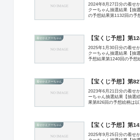
2024年8月27日分の着
クーちゃん抽選結果【抽選
の予想結果第1132回の予
【宝くじ予想】第1
着せかえクーちゃん
2025年1月30日分の着
クーちゃん抽選結果【抽選
予想結果第1240回の予想
【宝くじ予想】第8
着せかえクーちゃん
2023年6月21日分の着
ーちゃん抽選結果【抽選絵
果第826回の予想絵柄は以
【宝くじ予想】第1
着せかえクーちゃん
2025年9月25日分の着