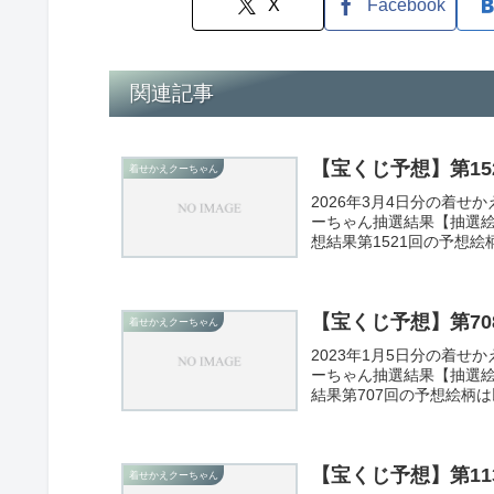
X
Facebook
関連記事
【宝くじ予想】第1
着せかえクーちゃん
2026年3月4日分の着せ
ーちゃん抽選結果【抽選絵
想結果第1521回の予想絵
【宝くじ予想】第7
着せかえクーちゃん
2023年1月5日分の着せ
ーちゃん抽選結果【抽選絵
結果第707回の予想絵柄は
【宝くじ予想】第1
着せかえクーちゃん