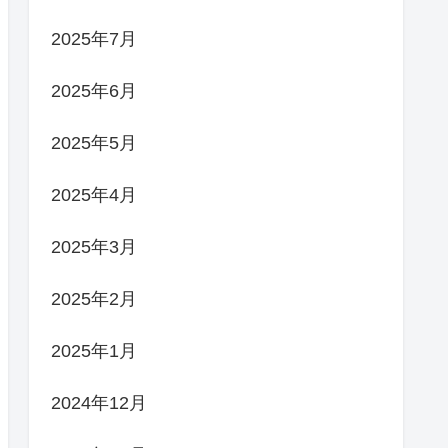
2025年7月
2025年6月
2025年5月
2025年4月
2025年3月
2025年2月
2025年1月
2024年12月