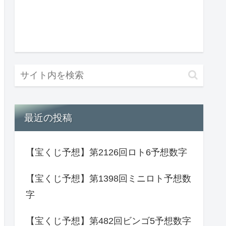
最近の投稿
【宝くじ予想】第2126回ロト6予想数字
【宝くじ予想】第1398回ミニロト予想数
字
【宝くじ予想】第482回ビンゴ5予想数字