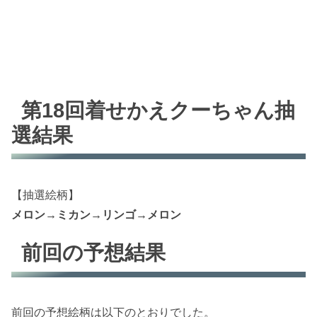
第18回着せかえクーちゃん抽
選結果
【抽選絵柄】
メロン→ミカン→リンゴ→メロン
前回の予想結果
前回の予想絵柄は以下のとおりでした。