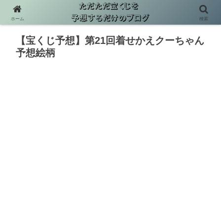
ホーム
検索
【宝くじ予想】第21回着せかえクーちゃん
予想絵柄