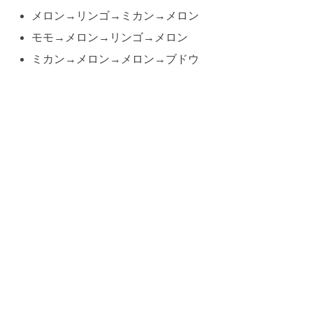
メロン→リンゴ→ミカン→メロン
モモ→メロン→リンゴ→メロン
ミカン→メロン→メロン→ブドウ