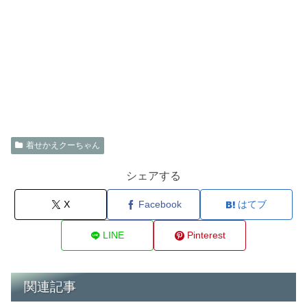
着せかえクーちゃん
シェアする
X
Facebook
はてブ
LINE
Pinterest
関連記事