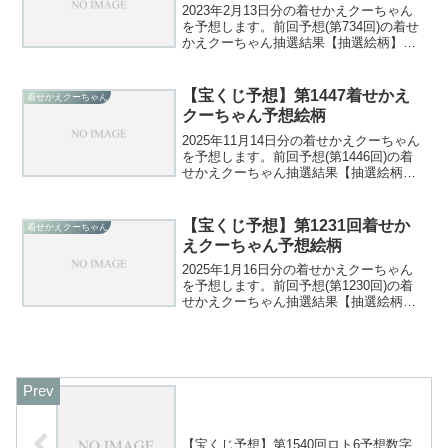
2023年2月13日分の着せかえクーちゃん
を予想します。前回予想(第734回)の着せ
かえクーちゃん抽選結果【抽選絵柄】メ
ロン→モモ→モモ→メロン前回予想(第
734回)の予想結果第734回の予想絵柄は以
下のとおりでした。メロン→モモ→リン
【宝くじ予想】第1447着せかえ
着せかえクーちゃん
ゴ→...
クーちゃん予想絵柄
2025年11月14日分の着せかえクーちゃん
を予想します。前回予想(第1446回)の着
せかえクーちゃん抽選結果【抽選絵柄】
モモ→リンゴ→ブドウ→メロン前回予想
(第1446回)の予想結果第1446回の予想絵
柄は以下のとおりでした。モモ→メロ
【宝くじ予想】第1231回着せか
着せかえクーちゃん
ン...
えクーちゃん予想絵柄
2025年1月16日分の着せかえクーちゃん
を予想します。前回予想(第1230回)の着
せかえクーちゃん抽選結果【抽選絵柄】
メロン→メロン→モモ→モモ前回予想(第
1230回)の予想結果第1230回の予想絵柄は
以下のとおりでした。ブドウ→ミカン
→...
【宝くじ予想】第1540回ロト6予想数字