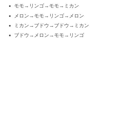
モモ→リンゴ→モモ→ミカン
メロン→モモ→リンゴ→メロン
ミカン→ブドウ→ブドウ→ミカン
ブドウ→メロン→モモ→リンゴ