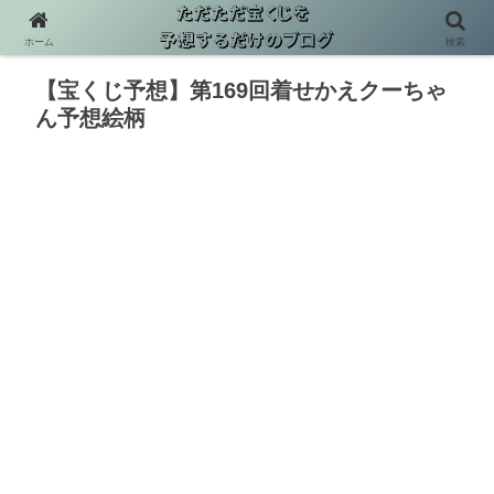
ホーム
検索
【宝くじ予想】第169回着せかえクーちゃ
ん予想絵柄