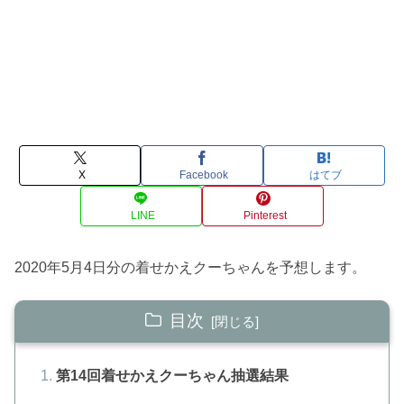
X
Facebook
はてブ
LINE
Pinterest
2020年5月4日分の着せかえクーちゃんを予想します。
目次
第14回着せかえクーちゃん抽選結果