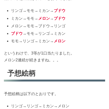
リンゴ→モモ→ミカン→
ブドウ
ミカン→モモ→
メロン
→
ブドウ
メロン→モモ→ブドウ→リンゴ
ブドウ
→モモ→リンゴ→ミカン
モモ→リンゴ→ミカン→
メロン
というわけで、3等が1口当たりました。
メロン2連続が続きますね。。。
予想絵柄
予想絵柄は以下のとおりです。
リンゴ→リンゴ→ミカン→メロン