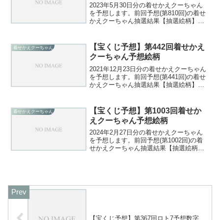
2023年5月30日分の着せかえクーちゃん
を予想します。前回予想(第810回)の着せ
かえクーちゃん抽選結果【抽選絵柄】リ
ンゴ→ブドウ→ブドウ→モモ前回予想(第
810回)の予想結果第810回の予想絵柄は以
下のとおりでした。メロン→ミカン→モ
【宝くじ予想】第442回着せかえ
着せかえクーちゃん
モ...
クーちゃん予想絵柄
2021年12月23日分の着せかえクーちゃん
を予想します。前回予想(第441回)の着せ
かえクーちゃん抽選結果【抽選絵柄】リ
ンゴ→ミカン→メロン→モモ前回予想(第
441回)の予想結果第441回の予想絵柄は以
下のとおりでした。モモ→モモ→ブド
【宝くじ予想】第1003回着せか
着せかえクーちゃん
ウ...
えクーちゃん予想絵柄
2024年2月27日分の着せかえクーちゃん
を予想します。前回予想(第1002回)の着
せかえクーちゃん抽選結果【抽選絵柄】
メロン→ミカン→モモ→ブドウ前回予想
(第1002回)の予想結果第1002回の予想絵
柄は以下のとおりでした。モモ→リンゴ
→...
【宝くじ予想】第367回ロト7予想数字