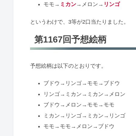
モモ→
ミカン
→メロン→
リンゴ
というわけで、3等が2口当たりました。
第1167回予想絵柄
予想絵柄は以下のとおりです。
ブドウ→リンゴ→モモ→ブドウ
リンゴ→ミカン→ミカン→メロン
ブドウ→メロン→モモ→モモ
ミカン→リンゴ→ミカン→リンゴ
モモ→モモ→メロン→ブドウ