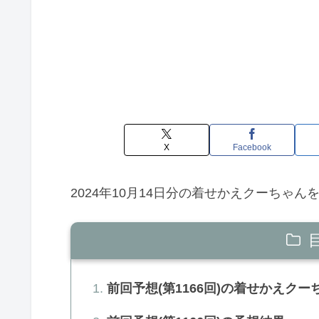
X
Facebook
2024年10月14日分の着せかえクーちゃん
前回予想(第1166回)の着せかえク