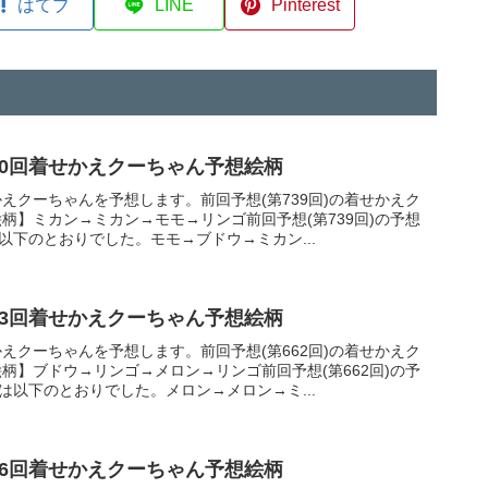
はてブ
LINE
Pinterest
40回着せかえクーちゃん予想絵柄
せかえクーちゃんを予想します。前回予想(第739回)の着せかえク
柄】ミカン→ミカン→モモ→リンゴ前回予想(第739回)の予想
以下のとおりでした。モモ→ブドウ→ミカン...
63回着せかえクーちゃん予想絵柄
せかえクーちゃんを予想します。前回予想(第662回)の着せかえク
柄】ブドウ→リンゴ→メロン→リンゴ前回予想(第662回)の予
は以下のとおりでした。メロン→メロン→ミ...
56回着せかえクーちゃん予想絵柄