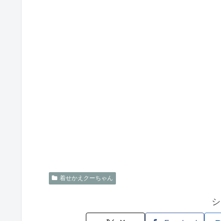
着せかえクーちゃん
シ