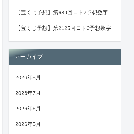
【宝くじ予想】第689回ロト7予想数字
【宝くじ予想】第2125回ロト6予想数字
アーカイブ
2026年8月
2026年7月
2026年6月
2026年5月