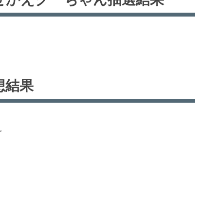
想結果
。