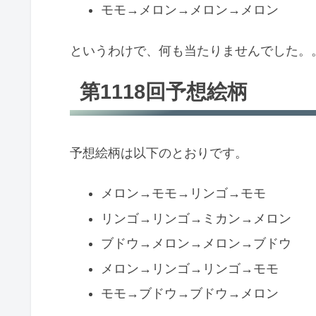
モモ→メロン→メロン→メロン
というわけで、何も当たりませんでした。
第1118回予想絵柄
予想絵柄は以下のとおりです。
メロン→モモ→リンゴ→モモ
リンゴ→リンゴ→ミカン→メロン
ブドウ→メロン→メロン→ブドウ
メロン→リンゴ→リンゴ→モモ
モモ→ブドウ→ブドウ→メロン