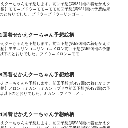
せかえクーちゃんを予想します。前回予想(第981回)の着せかえク
柄】モモ→ブドウ→モモ→モモ前回予想(第981回)の予想結果
のとおりでした。ブドウ→ブドウ→リンゴ→...
91回着せかえクーちゃん予想絵柄
せかえクーちゃんを予想します。前回予想(第590回)の着せかえク
柄】モモ→リンゴ→リンゴ→メロン前回予想(第590回)の予想
以下のとおりでした。ブドウ→メロン→モモ...
98回着せかえクーちゃん予想絵柄
せかえクーちゃんを予想します。前回予想(第497回)の着せかえク
柄】メロン→ミカン→ミカン→ブドウ前回予想(第497回)の予
は以下のとおりでした。ミカン→ブドウ→メ...
84回着せかえクーちゃん予想絵柄
せかえクーちゃんを予想します。前回予想(第583回)の着せかえク