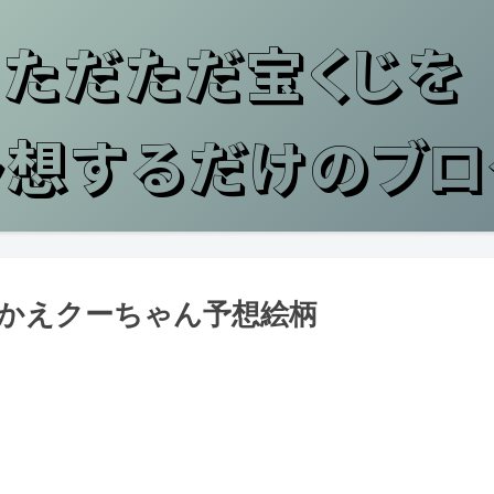
せかえクーちゃん予想絵柄