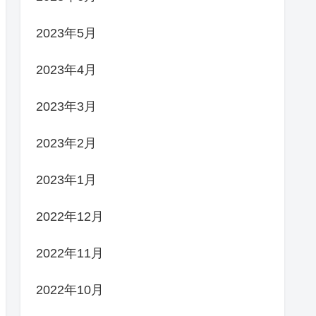
2023年5月
2023年4月
2023年3月
2023年2月
2023年1月
2022年12月
2022年11月
2022年10月