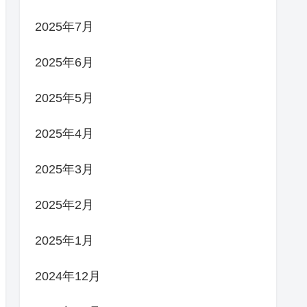
2025年7月
2025年6月
2025年5月
2025年4月
2025年3月
2025年2月
2025年1月
2024年12月