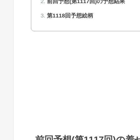
前回予想(第1117回)の予想結果
第1118回予想絵柄
前回予想(第1117回)