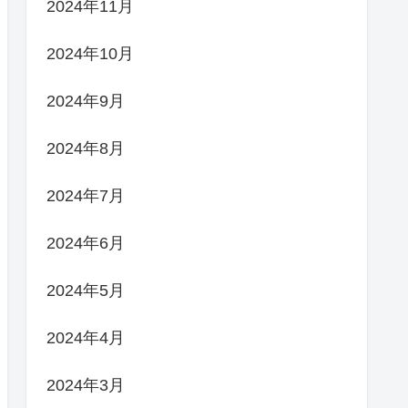
2024年11月
2024年10月
2024年9月
2024年8月
2024年7月
2024年6月
2024年5月
2024年4月
2024年3月