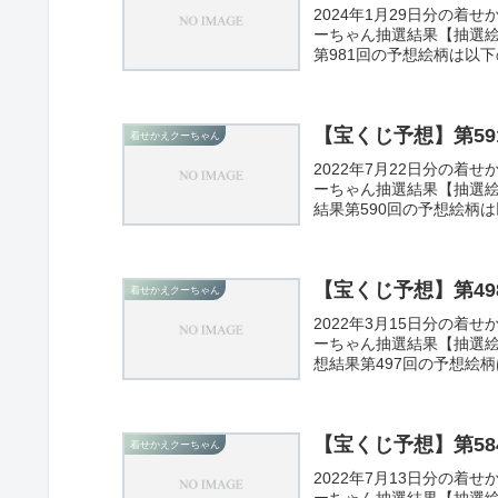
2024年1月29日分の着
ーちゃん抽選結果【抽選絵
第981回の予想絵柄は以下
【宝くじ予想】第5
着せかえクーちゃん
2022年7月22日分の着
ーちゃん抽選結果【抽選絵
結果第590回の予想絵柄は
【宝くじ予想】第4
着せかえクーちゃん
2022年3月15日分の着
ーちゃん抽選結果【抽選絵
想結果第497回の予想絵柄
【宝くじ予想】第5
着せかえクーちゃん
2022年7月13日分の着