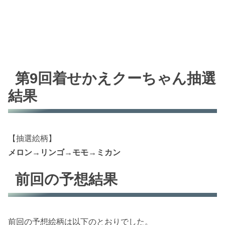
第9回着せかえクーちゃん抽選
結果
【抽選絵柄】
メロン→リンゴ→モモ→ミカン
前回の予想結果
前回の予想絵柄は以下のとおりでした。