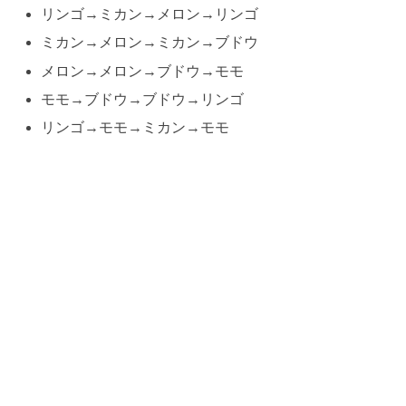
リンゴ→ミカン→メロン→リンゴ
ミカン→メロン→ミカン→ブドウ
メロン→メロン→ブドウ→モモ
モモ→ブドウ→ブドウ→リンゴ
リンゴ→モモ→ミカン→モモ