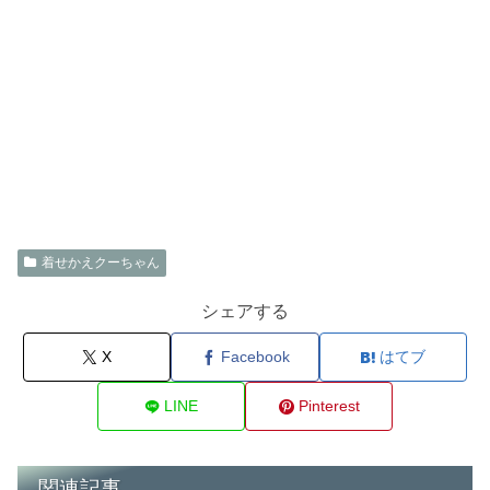
着せかえクーちゃん
シェアする
X
Facebook
はてブ
LINE
Pinterest
関連記事