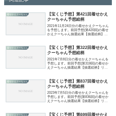
【宝くじ予想】第421回着せかえ
着せかえクーちゃん
クーちゃん予想絵柄
2021年11月24日分の着せかえクーちゃん
を予想します。前回予想(第420回)の着せ
かえクーちゃん抽選結果【抽選絵柄】メ
ロン→ミカン→モモ→ミカン前回予想(第
420回)の予想結果第420回の予想絵柄は以
下のとおりでした。リンゴ→ブドウ→
【宝くじ予想】第322回着せかえ
着せかえクーちゃん
リ...
クーちゃん予想絵柄
2021年7月8日分の着せかえクーちゃんを
予想します。前回予想(第319回)の着せか
えクーちゃん抽選結果【抽選絵柄】リン
ゴ→ミカン→メロン→モモ前回予想(第
319回)の予想結果第319回の予想絵柄は以
下のとおりでした。リンゴ→ミカン→モ
【宝くじ予想】第837回着せかえ
着せかえクーちゃん
モ→...
クーちゃん予想絵柄
2023年7月5日分の着せかえクーちゃんを
予想します。前回予想(第836回)の着せか
えクーちゃん抽選結果【抽選絵柄】リン
ゴ→ブドウ→ブドウ→ブドウ前回予想(第
836回)の予想結果第836回の予想絵柄は以
下のとおりでした。リンゴ→モモ→ミカ
【宝くじ予想】第699回着せかえ
着せかえクーちゃん