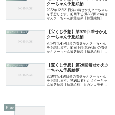
ン...
クーちゃん予想絵柄
2022年12月21日分の着せかえクーちゃん
を予想します。前回予想(第698回)の着せ
かえクーちゃん抽選結果【抽選絵柄】ミ
カン→ブドウ→モモ→リンゴ前回予想(第
698回)の予想結果第698回の予想絵柄は以
下のとおりでした。リンゴ→ミカン→
【宝くじ予想】第979回着せかえ
着せかえクーちゃん
メ...
クーちゃん予想絵柄
2024年1月24日分の着せかえクーちゃん
を予想します。前回予想(第978回)の着せ
かえクーちゃん抽選結果【抽選絵柄】ミ
カン→メロン→メロン→ブドウ前回予想
(第978回)の予想結果第978回の予想絵柄
は以下のとおりでした。メロン→ミカン
【宝くじ予想】第28回着せかえク
着せかえクーちゃん
→メ...
ーちゃん予想絵柄
2020年5月20日分の着せかえクーちゃん
を予想します。第26回着せかえクーちゃ
ん抽選結果【抽選絵柄】ミカン→モモ→
リンゴ→リンゴ前回の予想結果前回の予
想絵柄は以下のとおりでした。ブドウ→
メロン→モモ→ミカンモモ→リンゴ→メ
ロン→ミカンリン...