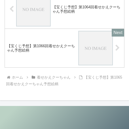
【宝くじ予想】第1064回着せかえクーち
ゃん予想絵柄
【宝くじ予想】第1066回着せかえクーち
ゃん予想絵柄
ホーム
着せかえクーちゃん
【宝くじ予想】第1065
回着せかえクーちゃん予想絵柄