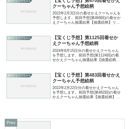
【宝くじ予想】第470回着せかえ
着せかえクーちゃん
カ...
クーちゃん予想絵柄
2022年2月3日分の着せかえクーちゃんを
予想します。前回予想(第469回)の着せか
えクーちゃん抽選結果【抽選絵柄】リン
ゴ→メロン→ブドウ→ミカン前回予想(第
469回)の予想結果第469回の予想絵柄は以
下のとおりでした。ミカン→ブドウ→モ
【宝くじ予想】第1125回着せか
着せかえクーちゃん
モ...
えクーちゃん予想絵柄
2024年8月15日分の着せかえクーちゃん
を予想します。前回予想(第1124回)の着
せかえクーちゃん抽選結果【抽選絵柄】
モモ→リンゴ→リンゴ→モモ前回予想(第
1124回)の予想結果第1124回の予想絵柄は
以下のとおりでした。ミカン→ミカン
【宝くじ予想】第483回着せかえ
着せかえクーちゃん
→...
クーちゃん予想絵柄
2022年2月22日分の着せかえクーちゃん
を予想します。前回予想(第482回)の着せ
かえクーちゃん抽選結果【抽選絵柄】メ
ロン→リンゴ→リンゴ→メロン前回予想
(第482回)の予想結果第482回の予想絵柄
は以下のとおりでした。メロン→メロン
→ミ...