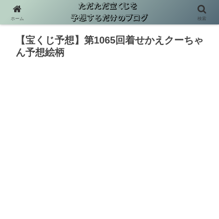
ホーム
検索
【宝くじ予想】第1065回着せかえクーちゃ
ん予想絵柄