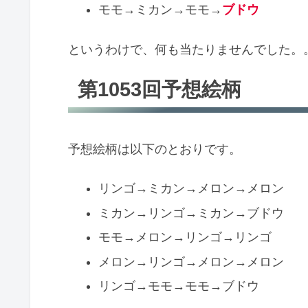
モモ→ミカン→モモ→
ブドウ
というわけで、何も当たりませんでした。
第1053回予想絵柄
予想絵柄は以下のとおりです。
リンゴ→ミカン→メロン→メロン
ミカン→リンゴ→ミカン→ブドウ
モモ→メロン→リンゴ→リンゴ
メロン→リンゴ→メロン→メロン
リンゴ→モモ→モモ→ブドウ