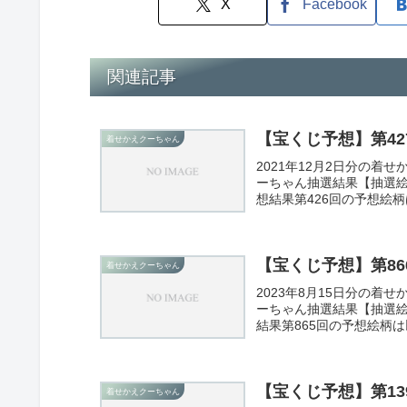
X
Facebook
関連記事
【宝くじ予想】第4
着せかえクーちゃん
2021年12月2日分の着
ーちゃん抽選結果【抽選絵
想結果第426回の予想絵柄
【宝くじ予想】第8
着せかえクーちゃん
2023年8月15日分の着
ーちゃん抽選結果【抽選絵
結果第865回の予想絵柄は
【宝くじ予想】第1
着せかえクーちゃん