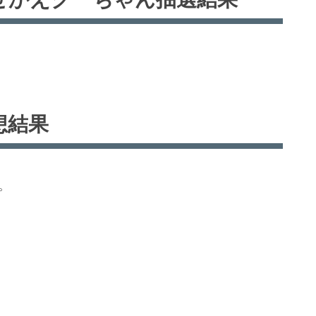
想結果
。