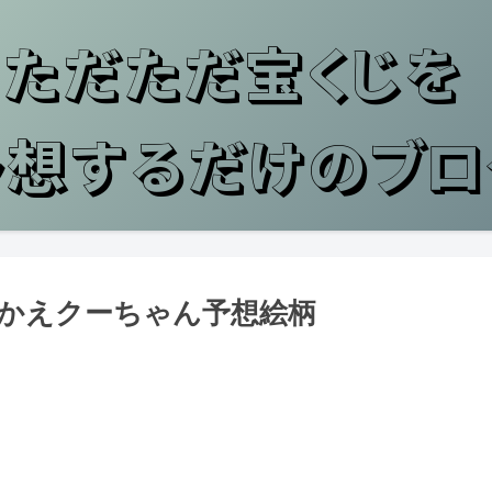
せかえクーちゃん予想絵柄