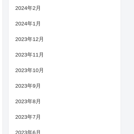
2024年2月
2024年1月
2023年12月
2023年11月
2023年10月
2023年9月
2023年8月
2023年7月
2023年6月