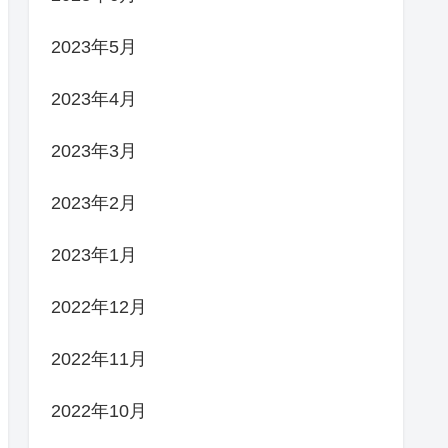
2023年5月
2023年4月
2023年3月
2023年2月
2023年1月
2022年12月
2022年11月
2022年10月