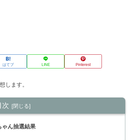
はてブ
LINE
Pinterest
予想します。
目次
ーちゃん抽選結果