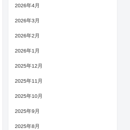
2026年4月
2026年3月
2026年2月
2026年1月
2025年12月
2025年11月
2025年10月
2025年9月
2025年8月