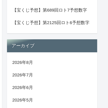
【宝くじ予想】第689回ロト7予想数字
【宝くじ予想】第2125回ロト6予想数字
アーカイブ
2026年8月
2026年7月
2026年6月
2026年5月