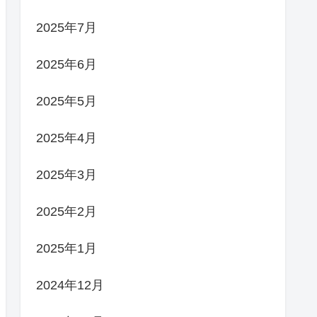
2025年7月
2025年6月
2025年5月
2025年4月
2025年3月
2025年2月
2025年1月
2024年12月