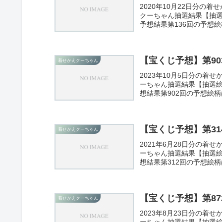
2020年10月22日分の
クーちゃん抽選結果【抽選
予想結果第136回の予想絵
【宝くじ予想】第9
着せかえクーちゃん
2023年10月5日分の着
ーちゃん抽選結果【抽選絵
想結果第902回の予想絵柄
【宝くじ予想】第3
着せかえクーちゃん
2021年6月28日分の着
ーちゃん抽選結果【抽選絵
想結果第312回の予想絵柄
【宝くじ予想】第8
着せかえクーちゃん
2023年8月23日分の着