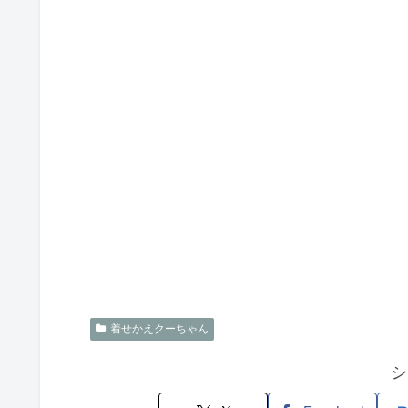
着せかえクーちゃん
シ