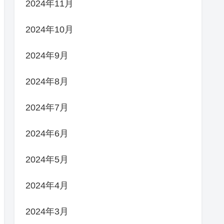
2024年11月
2024年10月
2024年9月
2024年8月
2024年7月
2024年6月
2024年5月
2024年4月
2024年3月