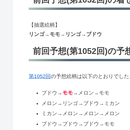
【抽選絵柄】
リンゴ→モモ→リンゴ→ブドウ
前回予想(第1052回)の予
第1052回
の予想絵柄は以下のとおりでした
ブドウ→
モモ
→メロン→モモ
メロン→リンゴ→ブドウ→ミカン
ミカン→メロン→メロン→メロン
ブドウ→ブドウ→ブドウ→モモ