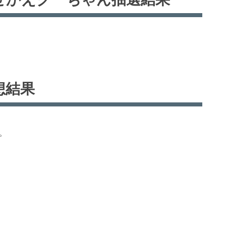
想結果
。