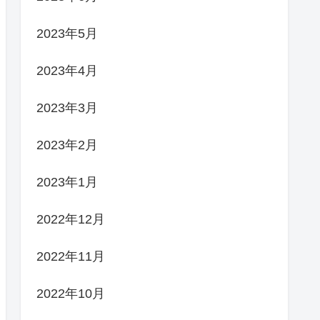
2023年5月
2023年4月
2023年3月
2023年2月
2023年1月
2022年12月
2022年11月
2022年10月