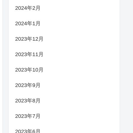
2024年2月
2024年1月
2023年12月
2023年11月
2023年10月
2023年9月
2023年8月
2023年7月
2023年6月