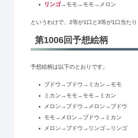
リンゴ
→モモ→モモ→メロン
というわけで、2等が1口と3等が1口当た
第1006回予想絵柄
予想絵柄は以下のとおりです。
ブドウ→ブドウ→ミカン→モモ
ミカン→モモ→モモ→ミカン
メロン→ブドウ→メロン→ブドウ
モモ→メロン→ブドウ→ミカン
メロン→ブドウ→リンゴ→リンゴ