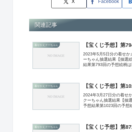
X
Facebook
関連記事
【宝くじ予想】第7
着せかえクーちゃん
2023年5月5日分の着せ
ーちゃん抽選結果【抽選絵
結果第793回の予想絵柄は
【宝くじ予想】第1
着せかえクーちゃん
2024年3月27日分の着
クーちゃん抽選結果【抽選
予想結果第1023回の予想
【宝くじ予想】第8
着せかえクーちゃん