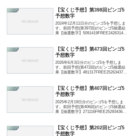
【宝くじ予想】第398回ビンゴ5
ビンゴ5
予想数字
2024年12月11日分のビンゴ5を予想しま
す。前回予想(第397回)のビンゴ5抽選結
果【抽選数字】5091419FREE24263140
前回予想(第397回)の予想結果第397回の
予想数字は以下のとおりでした。
561318FREE2129...
【宝くじ予想】第473回ビンゴ5
ビンゴ5
予想数字
2026年6月3日分のビンゴ5を予想しま
す。前回予想(第472回)のビンゴ5抽選結
果【抽選数字】481317FREE25263437前
回予想(第472回)の予想結果第472回の予
想数字は以下のとおりでした。
3101116FREE223032...
【宝くじ予想】第407回ビンゴ5
ビンゴ5
予想数字
2025年2月19日分のビンゴ5を予想しま
す。前回予想(第406回)のビンゴ5抽選結
果【抽選数字】271116FREE25293436前
回予想(第406回)の予想結果第406回の予
想数字は以下のとおりでした。
161119FREE212931...
【宝くじ予想】第202回ビンゴ5
ビンゴ5
予想数字