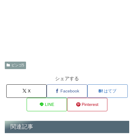
ビンゴ5
シェアする
X
Facebook
はてブ
LINE
Pinterest
関連記事