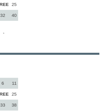
REE
25
32
40
。。
6
11
REE
25
33
38