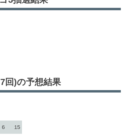
27回)の予想結果
。
6
15