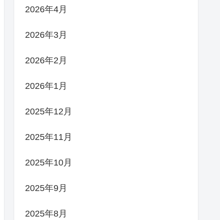
2026年4月
2026年3月
2026年2月
2026年1月
2025年12月
2025年11月
2025年10月
2025年9月
2025年8月