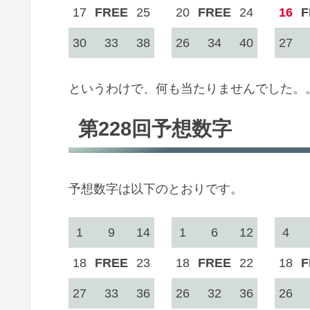
17
FREE
25
20
FREE
24
16
F
30
33
38
26
34
40
27
というわけで、何も当たりませんでした。
第228回予想数字
予想数字は以下のとおりです。
1
9
14
1
6
12
4
18
FREE
23
18
FREE
22
18
F
27
33
36
26
32
36
26