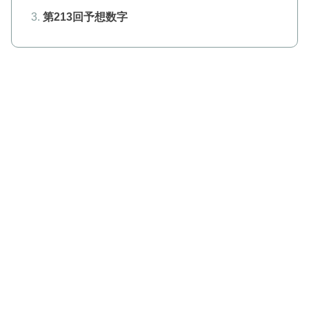
第213回予想数字