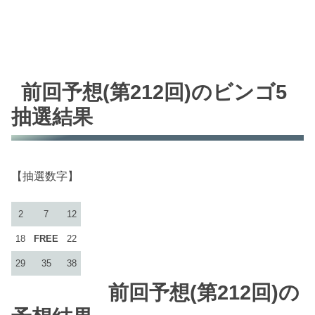
前回予想(第212回)のビンゴ5
抽選結果
【抽選数字】
2
7
12
18
FREE
22
29
35
38
前回予想(第212回)の