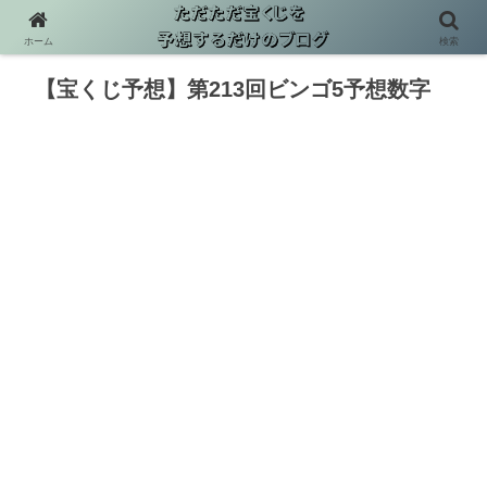
ホーム
検索
【宝くじ予想】第213回ビンゴ5予想数字