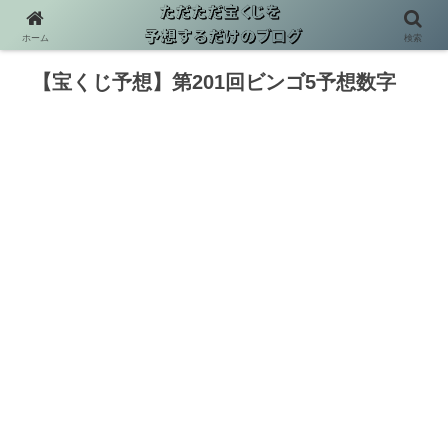
ホーム
検索
【宝くじ予想】第201回ビンゴ5予想数字