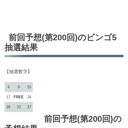
前回予想(第200回)のビンゴ5
抽選結果
【抽選数字】
4
8
15
17
FREE
24
28
32
37
前回予想(第200回)の