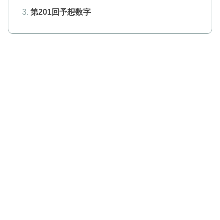
第201回予想数字