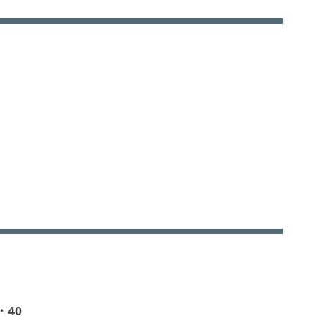
。
・40