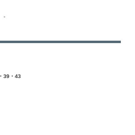
。。
・39・43