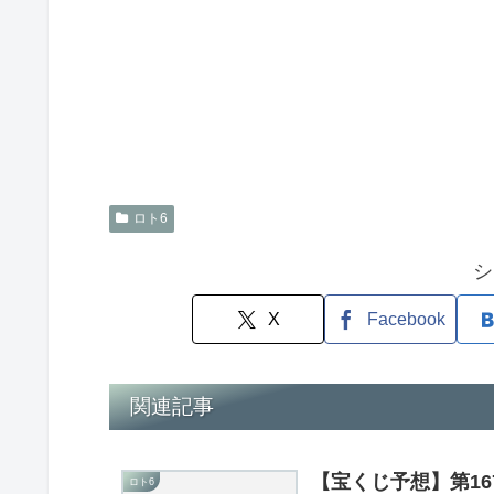
ロト6
シ
X
Facebook
関連記事
【宝くじ予想】第16
ロト6