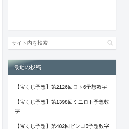
最近の投稿
【宝くじ予想】第2126回ロト6予想数字
【宝くじ予想】第1398回ミニロト予想数
字
【宝くじ予想】第482回ビンゴ5予想数字