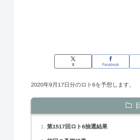
X
Facebook
2020年9月17日分のロト6を予想します。
第1517回ロト6抽選結果