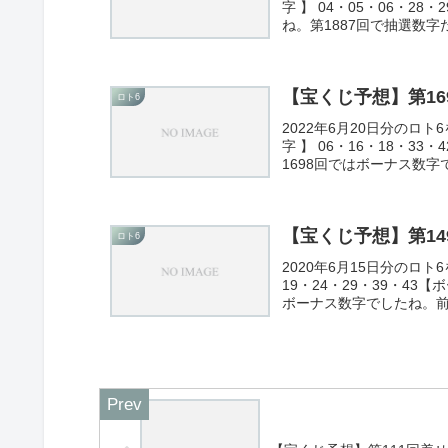
字 】 04・05・06・2
ね。第1887回で抽選数字だ
【宝くじ予想】第16
ロト6
2022年6月20日分のロ
字 】 06・16・18・3
1698回ではボーナス数字で
【宝くじ予想】第14
ロト6
2020年6月15日分のロト
19・24・29・39・43
ボーナス数字でしたね。前