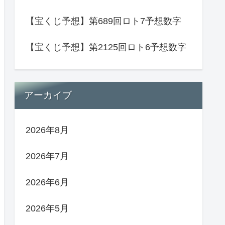
【宝くじ予想】第689回ロト7予想数字
【宝くじ予想】第2125回ロト6予想数字
アーカイブ
2026年8月
2026年7月
2026年6月
2026年5月