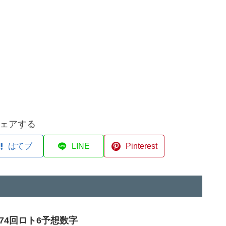
ェアする
はてブ
LINE
Pinterest
74回ロト6予想数字