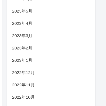
2023年5月
2023年4月
2023年3月
2023年2月
2023年1月
2022年12月
2022年11月
2022年10月