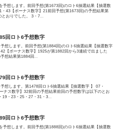
ト6を予想します。前回予想(第1673回)のロト6抽選結果【抽選数
・41・43【ボーナス数字】21前回予想(第1673回)の予想結果第
とおりでした。 3・7...
85回ロト6予想数字
6を予想します。前回予想(第1884回)のロト6抽選結果【抽選数字
38・42【ボーナス数字】1925が第1882回から3連続で出ました
予想結果第1884回...
79回ロト6予想数字
を予想します。第1478回ロト6抽選結果【抽選数字 】 07・
2【ボーナス数字】32前回の予想結果前回の予想数字は以下のとお
9・23・25・27・31・3...
89回ロト6予想数字
ト6を予想します。前回予想(第1888回)のロト6抽選結果【抽選数