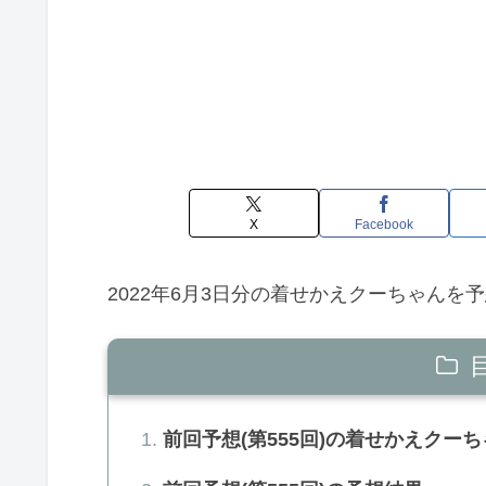
X
Facebook
2022年6月3日分の着せかえクーちゃんを
前回予想(第555回)の着せかえクー