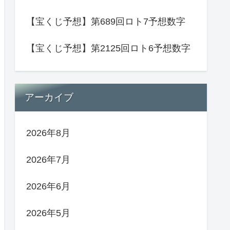
【宝くじ予想】第689回ロト7予想数字
【宝くじ予想】第2125回ロト6予想数字
アーカイブ
2026年8月
2026年7月
2026年6月
2026年5月