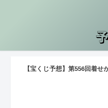
【宝くじ予想】第556回着せ