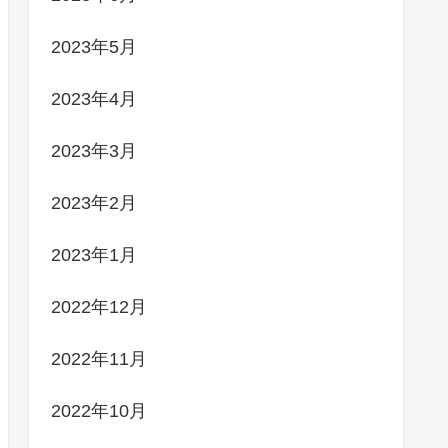
2023年5月
2023年4月
2023年3月
2023年2月
2023年1月
2022年12月
2022年11月
2022年10月