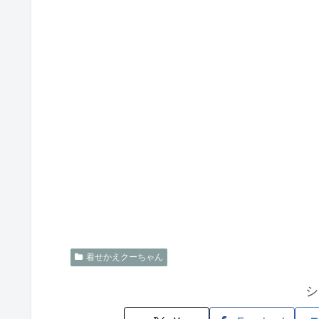
着せかえクーちゃん
シ