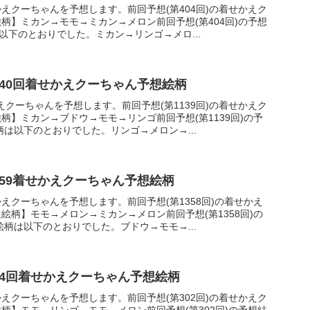
せかえクーちゃんを予想します。前回予想(第404回)の着せかえク
柄】ミカン→モモ→ミカン→メロン前回予想(第404回)の予想
以下のとおりでした。ミカン→リンゴ→メロ...
140回着せかえクーちゃん予想絵柄
かえクーちゃんを予想します。前回予想(第1139回)の着せかえク
柄】ミカン→ブドウ→モモ→リンゴ前回予想(第1139回)の予
柄は以下のとおりでした。リンゴ→メロン→...
359着せかえクーちゃん予想絵柄
せかえクーちゃんを予想します。前回予想(第1358回)の着せかえ
絵柄】モモ→メロン→ミカン→メロン前回予想(第1358回)の
絵柄は以下のとおりでした。ブドウ→モモ→...
04回着せかえクーちゃん予想絵柄
せかえクーちゃんを予想します。前回予想(第302回)の着せかえク